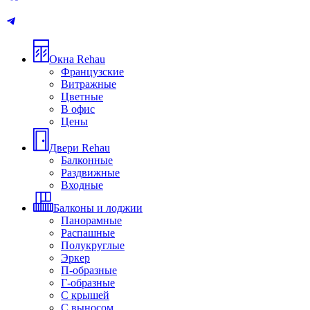
Окна Rehau
Французские
Витражные
Цветные
В офис
Цены
Двери Rehau
Балконные
Раздвижные
Входные
Балконы и лоджии
Панорамные
Распашные
Полукруглые
Эркер
П-образные
Г-образные
С крышей
С выносом