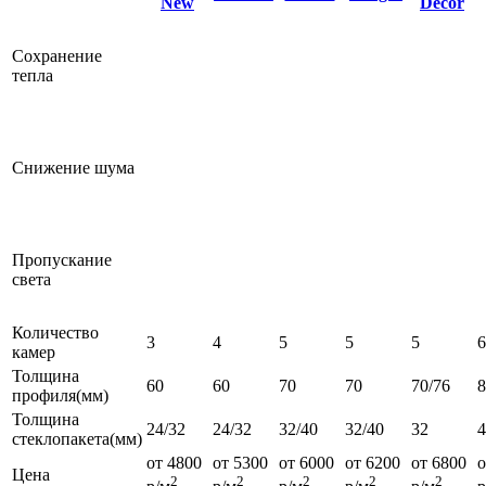
New
Decor
Сохранение
тепла
Снижение шума
Пропускание
света
Количество
3
4
5
5
5
6
камер
Толщина
60
60
70
70
70/76
профиля(мм)
Толщина
24/32
24/32
32/40
32/40
32
4
стеклопакета(мм)
от 4800
от 5300
от 6000
от 6200
от 6800
о
Цена
2
2
2
2
2