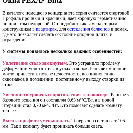
Окна РЕХАУ Blitz
В каталоге немецкого концерна эта серия считается стартовой.
Профиль прочный и красивый, дает хорошую герметизацию,
но при этом недорогой. Он подойдет как замена старым
конструкциям
в квартирах
, для
остекления балконов
в домах,
где это позволяет сделать состояние опорной плиты и
ограждения.
У системы появилось несколько важных особенностей:
Уплотнение стало замкнутым
. Это устранило проблему
деформации уплотнителя в углах створок. Раньше сминание
могло привести к потере целостности, возникновению
сквозняков в помещении, постепенному выходу створки из
строя.
Увеличился уровень сопротивления теплопотере.
Раньше у
базового решения он составлял 0,63 м²°С/Вт, а в новой
итерации стал 0,70 м²°С/Вт. Это помогает сделать комнату
теплее.
Высота профиля уменьшилась.
Теперь она составляет 105
мм. Так в комнату будет проникать больше света.