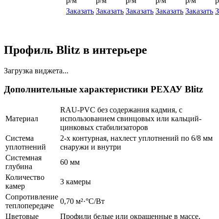
р/м
р/м
р/м
р/м
р/м
р
Заказать
Заказать
Заказать
Заказать
Заказать
З
Профиль Blitz в интерьере
Загрузка виджета...
Дополнительные характеристики РЕХАУ Blitz
RAU-PVC без содержания кадмия, с
Материал
использованием свинцовых или кальций-
цинковых стабилизаторов
Система
2-х контурная, нахлест уплотнений по 6/8 мм
уплотнений
снаружи и внутри
Системная
60 мм
глубина
Количество
3 камеры
камер
Сопротивление
0,70 м²·°С/Вт
теплопередаче
Цветовые
Профили белые или окрашенные в массе,