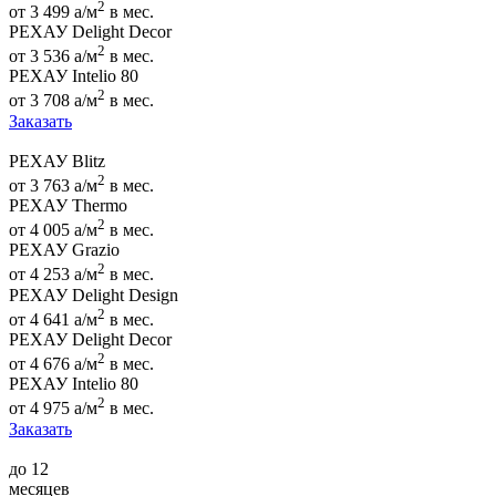
2
от 3 499
a
/м
в мес.
РЕХАУ Delight Decor
2
от 3 536
a
/м
в мес.
РЕХАУ Intelio 80
2
от 3 708
a
/м
в мес.
Заказать
РЕХАУ Blitz
2
от 3 763
a
/м
в мес.
РЕХАУ Thermo
2
от 4 005
a
/м
в мес.
РЕХАУ Grazio
2
от 4 253
a
/м
в мес.
РЕХАУ Delight Design
2
от 4 641
a
/м
в мес.
РЕХАУ Delight Decor
2
от 4 676
a
/м
в мес.
РЕХАУ Intelio 80
2
от 4 975
a
/м
в мес.
Заказать
до 12
месяцев