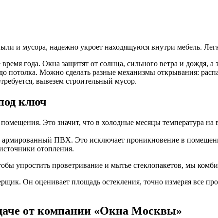
ыли и мусора, надежно укроет находящуюся внутри мебель. Легк
время года. Окна защитят от солнца, сильного ветра и дождя, а 
до потолка. Можно сделать разные механизмы открывания: расп
отребуется, вывезем строительный мусор.
под ключ
помещения. Это значит, что в холодные месяцы температура на в
 армированный ПВХ. Это исключает проникновение в помещение 
 источники отопления.
тобы упростить проветривание и мытье стеклопакетов, мы комб
мерщик. Он оценивает площадь остекления, точно измеряя все пр
даче от компании «Окна Москвы»