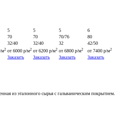
5
5
5
6
70
70
70/76
80
32/40
32/40
32
42/50
2
2
2
2
2
/м
от 6000 р/м
от 6200 р/м
от 6800 р/м
от 7400 р/м
Заказать
Заказать
Заказать
Заказать
нная из эталонного сырья с гальваническим покрытием.