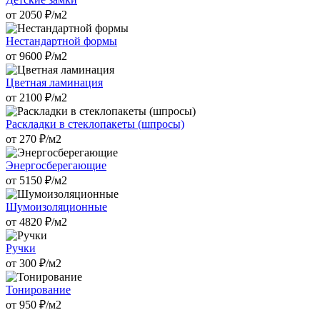
от
2050
₽/м2
Нестандартной формы
от
9600
₽/м2
Цветная ламинация
от
2100
₽/м2
Раскладки в стеклопакеты (шпросы)
от
270
₽/м2
Энергосберегающие
от
5150
₽/м2
Шумоизоляционные
от
4820
₽/м2
Ручки
от
300
₽/м2
Тонирование
от
950
₽/м2