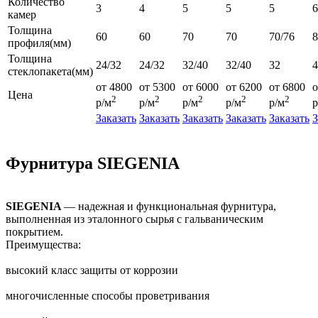
Количество
3
4
5
5
5
6
камер
Толщина
60
60
70
70
70/76
профиля(мм)
Толщина
24/32
24/32
32/40
32/40
32
4
стеклопакета(мм)
от 4800
от 5300
от 6000
от 6200
от 6800
о
Цена
2
2
2
2
2
р/м
р/м
р/м
р/м
р/м
р
Заказать
Заказать
Заказать
Заказать
Заказать
З
Фурнитура SIEGENIA
SIEGENIA
— надежная и функциональная фурнитура,
выполненная из эталонного сырья с гальваническим
покрытием.
Преимущества:
высокий класс защиты от коррозии
многочисленные способы проветривания