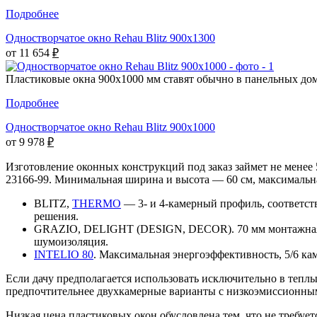
Подробнее
Одностворчатое окно Rehau Blitz 900x1300
от 11 654
₽
Пластиковые окна 900х1000 мм ставят обычно в панельных дома
Подробнее
Одностворчатое окно Rehau Blitz 900x1000
от 9 978
₽
Изготовление оконных конструкций под заказ займет не менее
23166-99. Минимальная ширина и высота — 60 см, максимальна
BLITZ,
THERMO
— 3- и 4-камерный профиль, соответст
решения.
GRAZIO, DELIGHT (DESIGN, DECOR). 70 мм монтажная глу
шумоизоляция.
INTELIO 80
. Максимальная энергоэффективность, 5/6 ка
Если дачу предполагается использовать исключительно в тепл
предпочтительнее двухкамерные варианты с низкоэмиссионны
Низкая цена пластиковых окон обусловлена тем, что не требуе