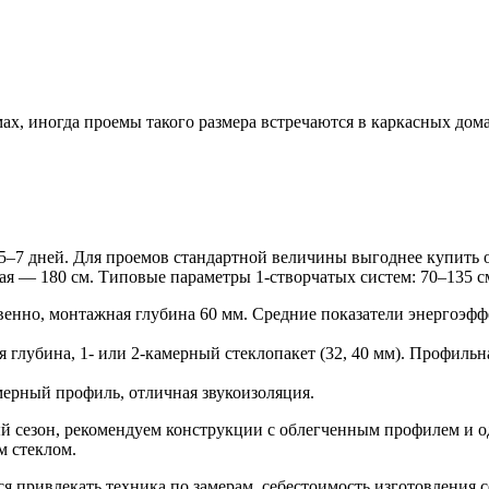
х, иногда проемы такого размера встречаются в каркасных дома
 5–7 дней. Для проемов стандартной величины выгоднее купить 
я — 180 см. Типовые параметры 1-створчатых систем: 70–135 с
венно, монтажная глубина 60 мм. Средние показатели энергоэф
бина, 1- или 2-камерный стеклопакет (32, 40 мм). Профильная 
мерный профиль, отличная звукоизоляция.
ый сезон, рекомендуем конструкции с облегченным профилем и 
м стеклом.
тся привлекать техника по замерам, себестоимость изготовления