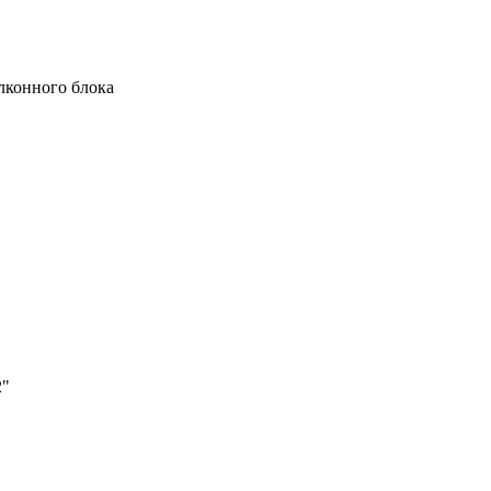
лконного блока
2"