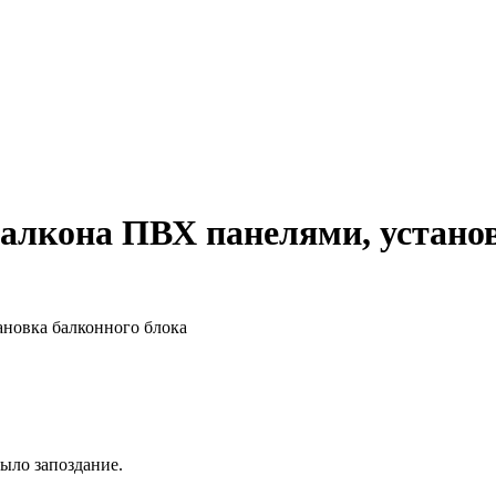
балкона ПВХ панелями, устано
ановка балконного блока
было запоздание.