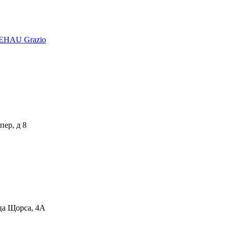
EHAU Grazio
пер, д 8
ца Щорса, 4А